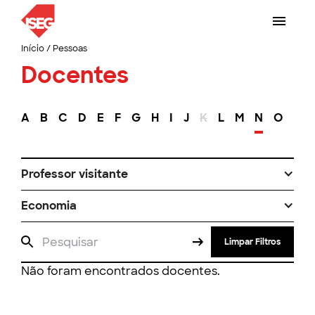
Início
/
Pessoas
Docentes
A
B
C
D
E
F
G
H
I
J
K
L
M
N
O
P
Professor visitante
Economia
Limpar Filtros
Não foram encontrados docentes.