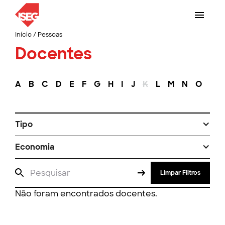
Início
/
Pessoas
Docentes
A
B
C
D
E
F
G
H
I
J
K
L
M
N
O
P
Tipo
Economia
Limpar Filtros
Não foram encontrados docentes.