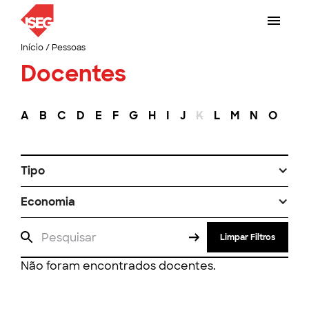
Início
/
Pessoas
Docentes
A
B
C
D
E
F
G
H
I
J
K
L
M
N
O
P
Tipo
Economia
Limpar Filtros
Não foram encontrados docentes.