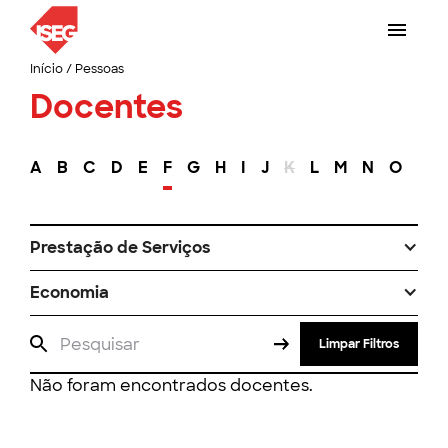
Início
/
Pessoas
Docentes
A
B
C
D
E
F
G
H
I
J
K
L
M
N
O
P
Prestação de Serviços
Economia
Limpar Filtros
Não foram encontrados docentes.