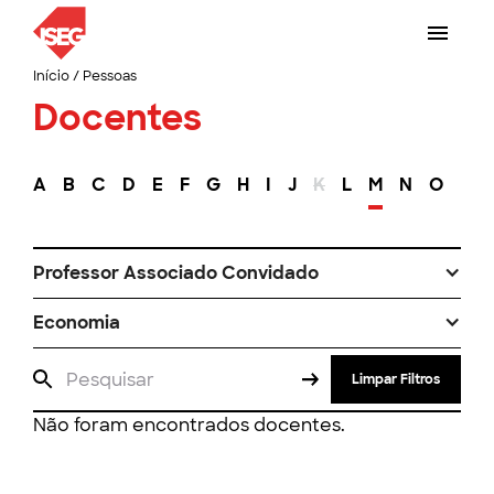
Início
/
Pessoas
Docentes
A
B
C
D
E
F
G
H
I
J
K
L
M
N
O
P
Professor Associado Convidado
Economia
Limpar Filtros
Não foram encontrados docentes.