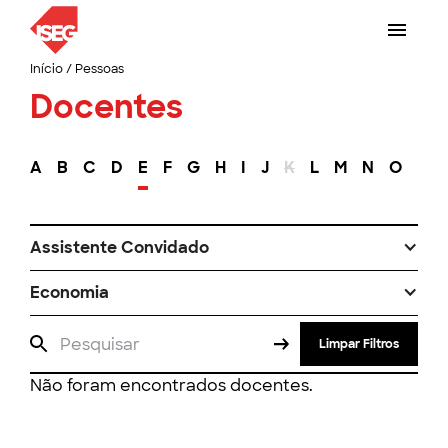
Início
/
Pessoas
Docentes
A
B
C
D
E
F
G
H
I
J
K
L
M
N
O
P
Assistente Convidado
Economia
Limpar Filtros
Não foram encontrados docentes.