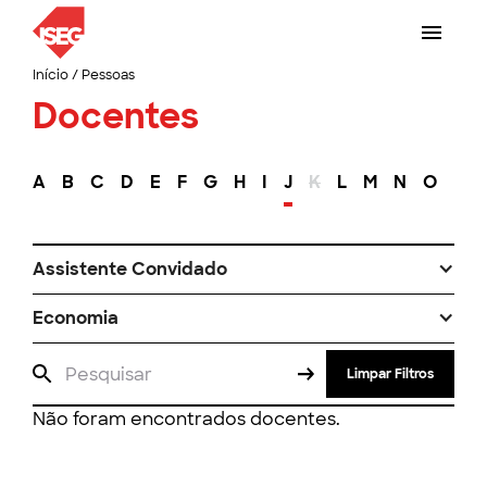
Início
/
Pessoas
Docentes
A
B
C
D
E
F
G
H
I
J
K
L
M
N
O
P
Assistente Convidado
Economia
Limpar Filtros
Não foram encontrados docentes.