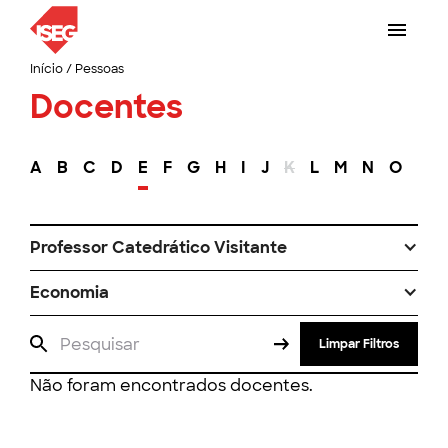
Início
/
Pessoas
Docentes
A
B
C
D
E
F
G
H
I
J
K
L
M
N
O
P
Professor Catedrático Visitante
Economia
Limpar Filtros
Não foram encontrados docentes.