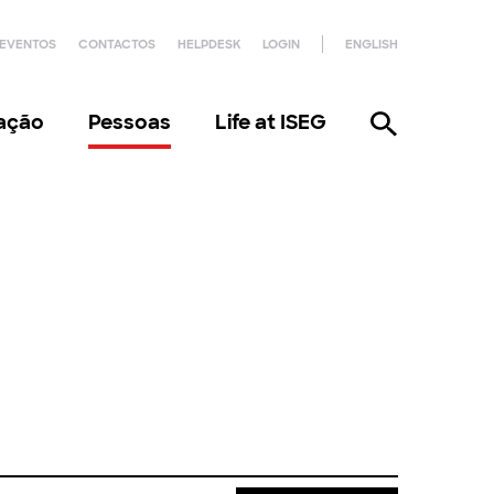
EVENTOS
CONTACTOS
HELPDESK
LOGIN
ENGLISH
gação
Pessoas
Life at ISEG