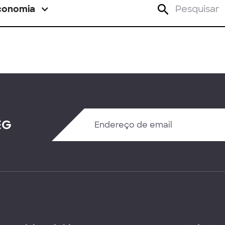
conomia
EG