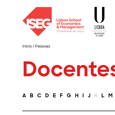
Início
/
Pessoas
Docente
A
B
C
D
E
F
G
H
I
J
K
L
M