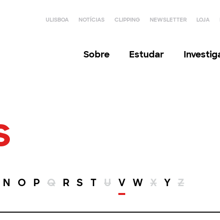
ULISBOA
NOTÍCIAS
CLIPPING
NEWSLETTER
LOJA
Sobre
Estudar
Investi
s
N
O
P
Q
R
S
T
U
V
W
X
Y
Z