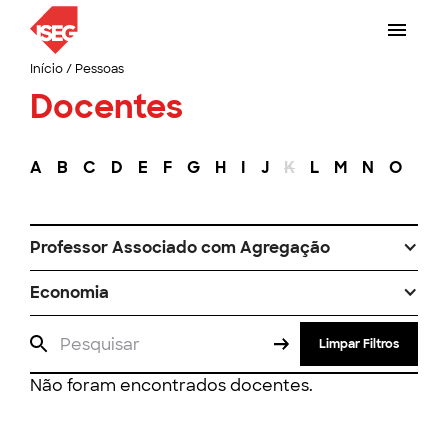
Início
/
Pessoas
Docentes
A
B
C
D
E
F
G
H
I
J
K
L
M
N
O
P
Professor Associado com Agregação
Economia
Limpar Filtros
Não foram encontrados docentes.