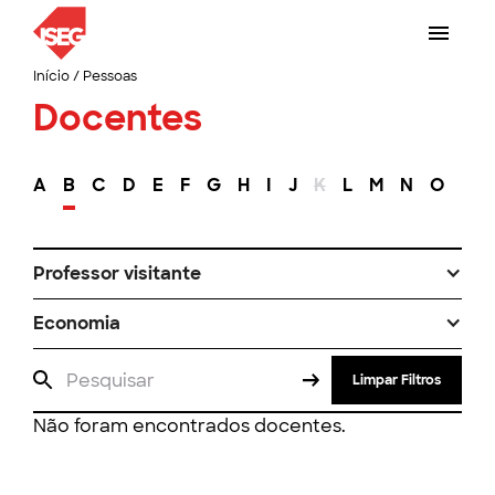
Início
/
Pessoas
Docentes
A
B
C
D
E
F
G
H
I
J
K
L
M
N
O
P
Professor visitante
Economia
Limpar Filtros
Não foram encontrados docentes.