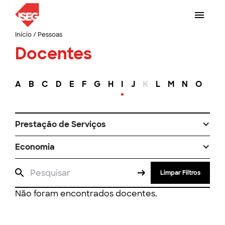
Início
/
Pessoas
Docentes
A
B
C
D
E
F
G
H
I
J
K
L
M
N
O
P
Prestação de Serviços
Economia
Limpar Filtros
Não foram encontrados docentes.