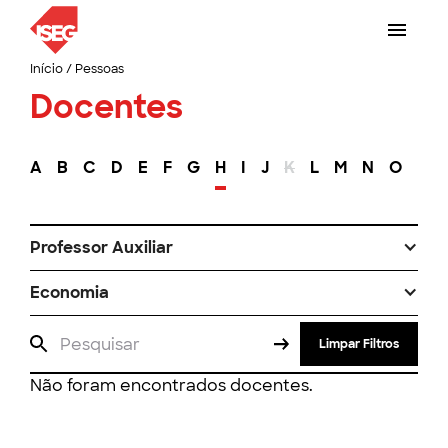
Início
/
Pessoas
Docentes
A
B
C
D
E
F
G
H
I
J
K
L
M
N
O
P
Professor Auxiliar
Economia
Limpar Filtros
Não foram encontrados docentes.