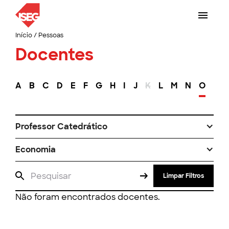
Início
/
Pessoas
Docentes
A
B
C
D
E
F
G
H
I
J
K
L
M
N
O
P
Professor Catedrático
Economia
Limpar Filtros
Não foram encontrados docentes.