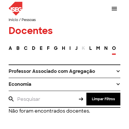
Início
/
Pessoas
Docentes
A
B
C
D
E
F
G
H
I
J
K
L
M
N
O
P
Professor Associado com Agregação
Economia
Limpar Filtros
Não foram encontrados docentes.