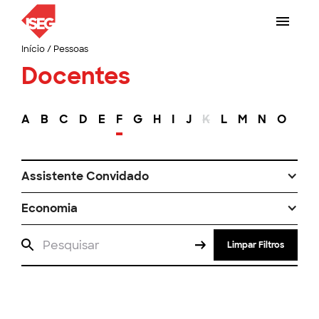
Início
/
Pessoas
Docentes
A
B
C
D
E
F
G
H
I
J
K
L
M
N
O
P
Assistente Convidado
Economia
Limpar Filtros