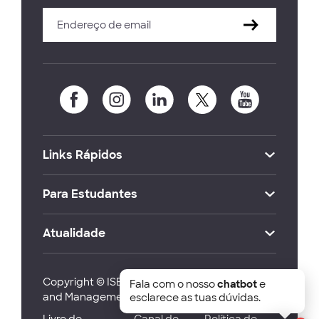
Links Rápidos
Para Estudantes
Atualidade
Copyright © ISEG Lisbon School of Economics
Fala com o nosso
chatbot
e
and Management 2026
esclarece as tuas dúvidas.