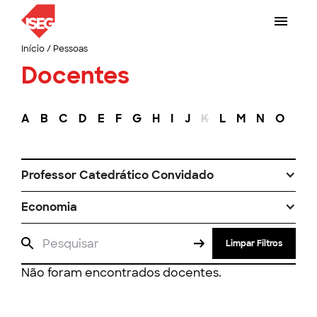
Início
/
Pessoas
Docentes
A
B
C
D
E
F
G
H
I
J
K
L
M
N
O
P
Professor Catedrático Convidado
Economia
Limpar Filtros
Não foram encontrados docentes.