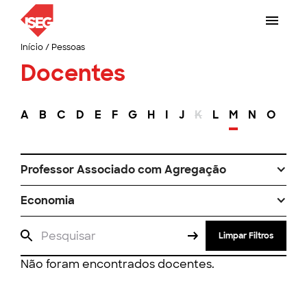
Início
/
Pessoas
Docentes
A
B
C
D
E
F
G
H
I
J
K
L
M
N
O
P
Professor Associado com Agregação
Economia
Limpar Filtros
Não foram encontrados docentes.