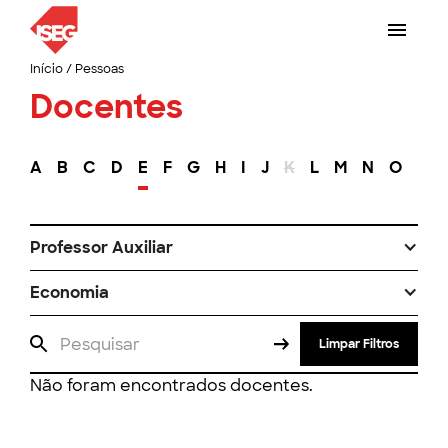
Início
/
Pessoas
Docentes
A
B
C
D
E
F
G
H
I
J
K
L
M
N
O
P
Professor Auxiliar
Economia
Limpar Filtros
Não foram encontrados docentes.