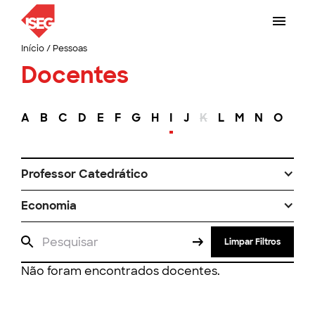
Início
/
Pessoas
Docentes
A
B
C
D
E
F
G
H
I
J
K
L
M
N
O
P
Professor Catedrático
Economia
Limpar Filtros
Não foram encontrados docentes.