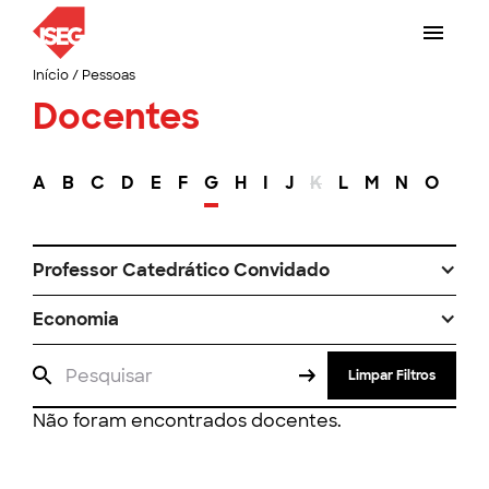
Início
/
Pessoas
Docentes
A
B
C
D
E
F
G
H
I
J
K
L
M
N
O
P
Professor Catedrático Convidado
Economia
Limpar Filtros
Não foram encontrados docentes.