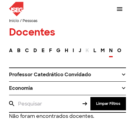
Início
/
Pessoas
Docentes
A
B
C
D
E
F
G
H
I
J
K
L
M
N
O
P
Professor Catedrático Convidado
Economia
Limpar Filtros
Não foram encontrados docentes.