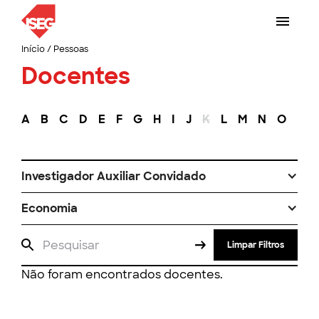
Início
/
Pessoas
Docentes
A
B
C
D
E
F
G
H
I
J
K
L
M
N
O
P
Investigador Auxiliar Convidado
Economia
Limpar Filtros
Não foram encontrados docentes.