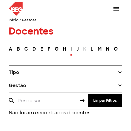
Início
/
Pessoas
Docentes
A
B
C
D
E
F
G
H
I
J
K
L
M
N
O
P
Tipo
Gestão
Limpar Filtros
Não foram encontrados docentes.