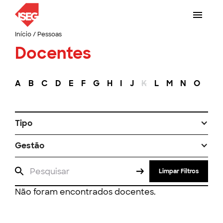
Início
/
Pessoas
Docentes
A
B
C
D
E
F
G
H
I
J
K
L
M
N
O
P
Tipo
Gestão
Limpar Filtros
Não foram encontrados docentes.