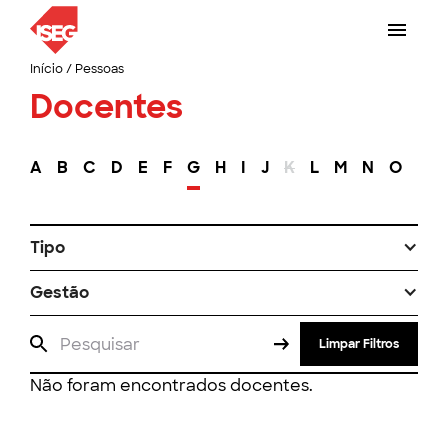
Início
/
Pessoas
Docentes
A
B
C
D
E
F
G
H
I
J
K
L
M
N
O
P
Tipo
Gestão
Limpar Filtros
Não foram encontrados docentes.