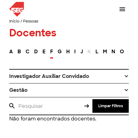
Início
/
Pessoas
Docentes
A
B
C
D
E
F
G
H
I
J
K
L
M
N
O
P
Investigador Auxiliar Convidado
Gestão
Limpar Filtros
Não foram encontrados docentes.