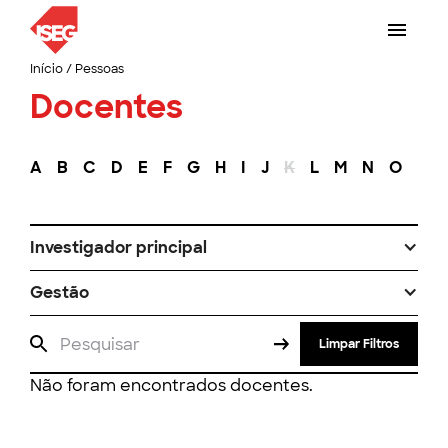
Início
/
Pessoas
Docentes
A
B
C
D
E
F
G
H
I
J
K
L
M
N
O
P
Investigador principal
Gestão
Limpar Filtros
Não foram encontrados docentes.