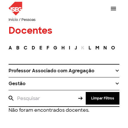
Início
/
Pessoas
Docentes
A
B
C
D
E
F
G
H
I
J
K
L
M
N
O
P
Professor Associado com Agregação
Gestão
Limpar Filtros
Não foram encontrados docentes.