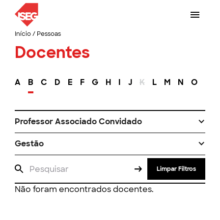
Início
/
Pessoas
Docentes
A
B
C
D
E
F
G
H
I
J
K
L
M
N
O
P
Professor Associado Convidado
Gestão
Limpar Filtros
Não foram encontrados docentes.