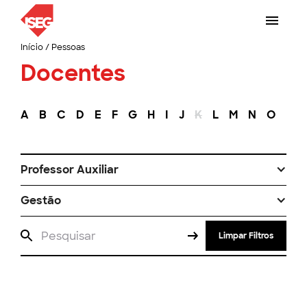
Início
/
Pessoas
Docentes
A
B
C
D
E
F
G
H
I
J
K
L
M
N
O
P
Professor Auxiliar
Gestão
Limpar Filtros