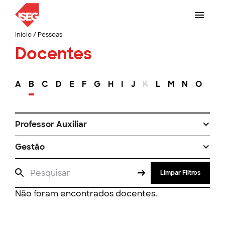
Início
/
Pessoas
Docentes
A
B
C
D
E
F
G
H
I
J
K
L
M
N
O
P
Professor Auxiliar
Gestão
Limpar Filtros
Não foram encontrados docentes.