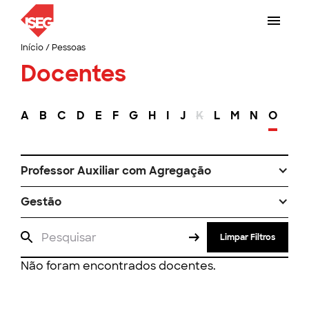
Início
/
Pessoas
Docentes
A
B
C
D
E
F
G
H
I
J
K
L
M
N
O
P
Professor Auxiliar com Agregação
Gestão
Limpar Filtros
Não foram encontrados docentes.