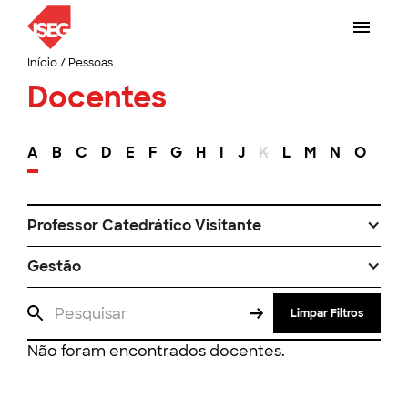
Início
/
Pessoas
Docentes
A
B
C
D
E
F
G
H
I
J
K
L
M
N
O
P
Professor Catedrático Visitante
Gestão
Limpar Filtros
Não foram encontrados docentes.