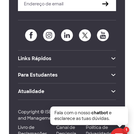
Links Rápidos
Para Estudantes
Atualidade
Copyright © ISEG Lisbon School of Economics
Fala com o nosso
chatbot
e
and Management 2026
esclarece as tuas dúvidas.
Livro de
Canal de
Política de
1
Reclamações
Denúncia
Privacidade