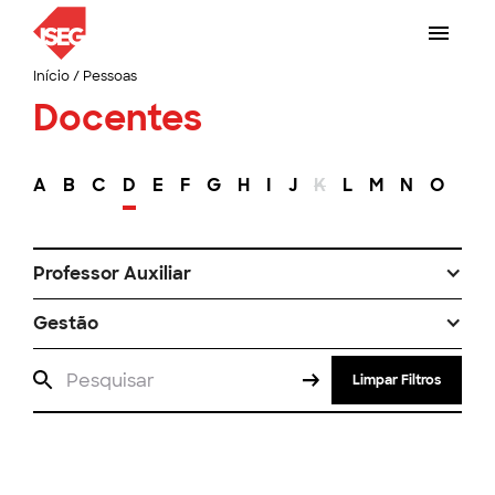
Início
/
Pessoas
Docentes
A
B
C
D
E
F
G
H
I
J
K
L
M
N
O
P
Professor Auxiliar
Gestão
Limpar Filtros