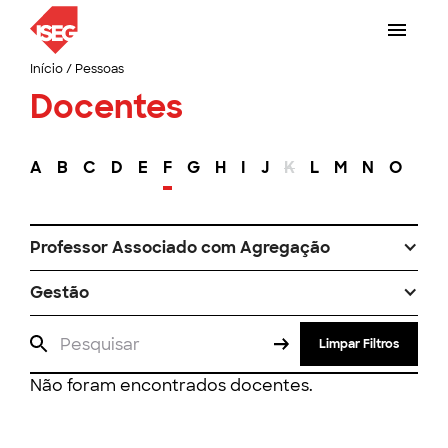
Início
/
Pessoas
Docentes
A
B
C
D
E
F
G
H
I
J
K
L
M
N
O
P
Professor Associado com Agregação
Gestão
Limpar Filtros
Não foram encontrados docentes.