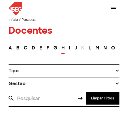
Início
/
Pessoas
Docentes
A
B
C
D
E
F
G
H
I
J
K
L
M
N
O
P
Tipo
Gestão
Limpar Filtros