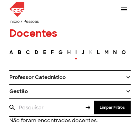
Início
/
Pessoas
Docentes
A
B
C
D
E
F
G
H
I
J
K
L
M
N
O
P
Professor Catedrático
Gestão
Limpar Filtros
Não foram encontrados docentes.