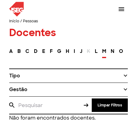
Início
/
Pessoas
Docentes
A
B
C
D
E
F
G
H
I
J
K
L
M
N
O
P
Tipo
Gestão
Limpar Filtros
Não foram encontrados docentes.