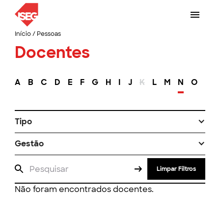
Início
/
Pessoas
Docentes
A
B
C
D
E
F
G
H
I
J
K
L
M
N
O
P
Tipo
Gestão
Limpar Filtros
Não foram encontrados docentes.