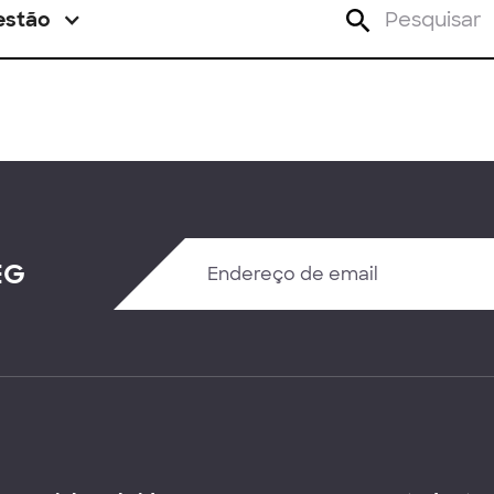
estão
EG