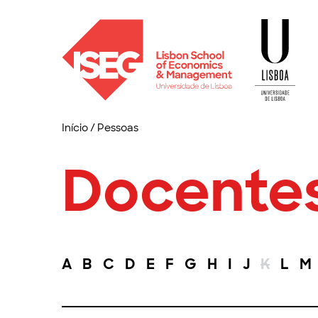
Início
/
Pessoas
Docente
A
B
C
D
E
F
G
H
I
J
K
L
M