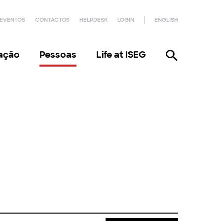
EVENTOS
CONTACTOS
HELPDESK
LOGIN
ENGLISH
gação
Pessoas
Life at ISEG