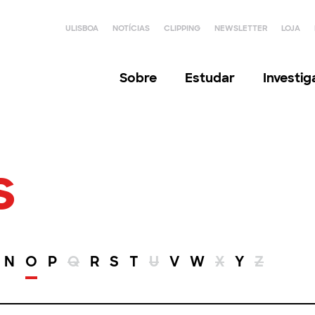
ULISBOA
NOTÍCIAS
CLIPPING
NEWSLETTER
LOJA
Sobre
Estudar
Investi
s
N
O
P
Q
R
S
T
U
V
W
X
Y
Z