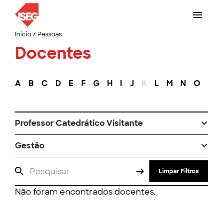
Início
/
Pessoas
Docentes
A
B
C
D
E
F
G
H
I
J
K
L
M
N
O
P
Professor Catedrático Visitante
Gestão
Limpar Filtros
Não foram encontrados docentes.