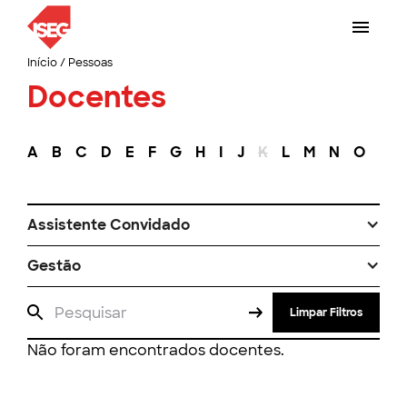
Início
/
Pessoas
Docentes
A
B
C
D
E
F
G
H
I
J
K
L
M
N
O
P
Assistente Convidado
Gestão
Limpar Filtros
Não foram encontrados docentes.