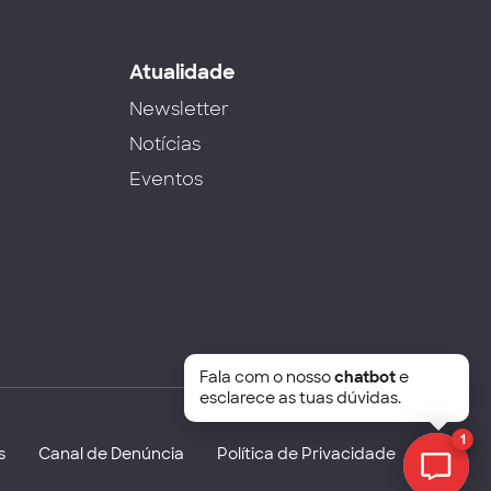
s
Atualidade
Newsletter
Notícias
Eventos
Fala com o nosso
chatbot
e
esclarece as tuas dúvidas.
1
s
Canal de Denúncia
Política de Privacidade
Chat