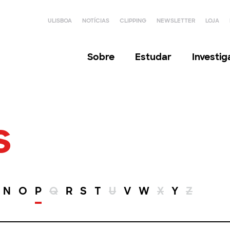
ULISBOA
NOTÍCIAS
CLIPPING
NEWSLETTER
LOJA
Sobre
Estudar
Investi
s
N
O
P
Q
R
S
T
U
V
W
X
Y
Z