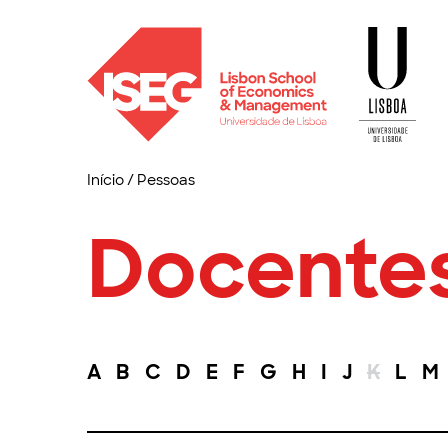
Início
/
Pessoas
Docente
A
B
C
D
E
F
G
H
I
J
K
L
M