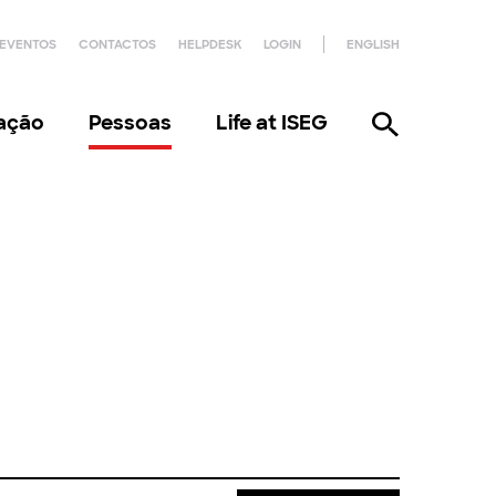
EVENTOS
CONTACTOS
HELPDESK
LOGIN
ENGLISH
gação
Pessoas
Life at ISEG