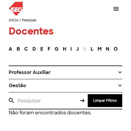
Início
/
Pessoas
Docentes
A
B
C
D
E
F
G
H
I
J
K
L
M
N
O
P
Professor Auxiliar
Gestão
Limpar Filtros
Não foram encontrados docentes.