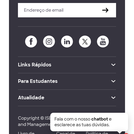
Links Rápidos
Para Estudantes
Atualidade
Copyright © ISEG Lisbon School of Economics
Fala com o nosso
chatbot
e
and Management 2026
esclarece as tuas dúvidas.
Livro de
Canal de
Política de