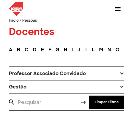
Início
/
Pessoas
Docentes
A
B
C
D
E
F
G
H
I
J
K
L
M
N
O
P
Professor Associado Convidado
Gestão
Limpar Filtros