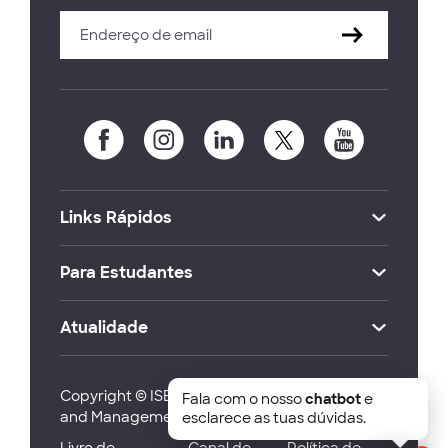
Links Rápidos
Para Estudantes
Atualidade
Copyright © ISEG Lisbon School of Economics
Fala com o nosso
chatbot
e
and Management 2026
esclarece as tuas dúvidas.