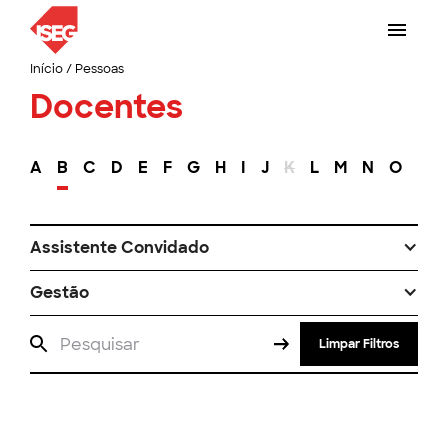
Início
/
Pessoas
Docentes
A
B
C
D
E
F
G
H
I
J
K
L
M
N
O
P
Assistente Convidado
Gestão
Limpar Filtros