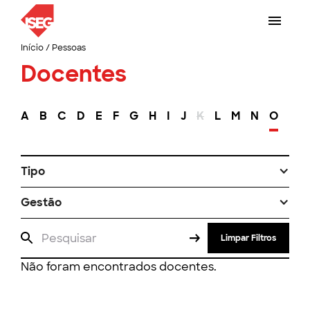
Início
/
Pessoas
Docentes
A
B
C
D
E
F
G
H
I
J
K
L
M
N
O
P
Tipo
Gestão
Limpar Filtros
Não foram encontrados docentes.