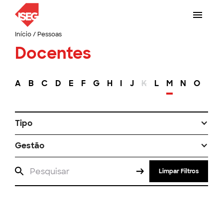
Início
/
Pessoas
Docentes
A
B
C
D
E
F
G
H
I
J
K
L
M
N
O
P
Tipo
Gestão
Limpar Filtros