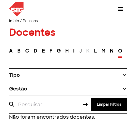
Início
/
Pessoas
Docentes
A
B
C
D
E
F
G
H
I
J
K
L
M
N
O
P
Tipo
Gestão
Limpar Filtros
Não foram encontrados docentes.